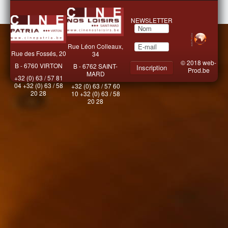
NEWSLETTER
Rue Léon Colleaux,
Rue des Fossés, 20
34
© 2018
web-
B - 6760 VIRTON
B - 6762 SAINT-
Prod.be
MARD
+32 (0) 63 / 57 81
04 +32 (0) 63 / 58
+32 (0) 63 / 57 60
20 28
10 +32 (0) 63 / 58
20 28