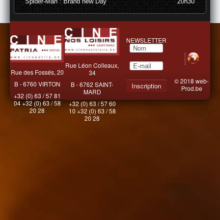
Spider-Man : Brand new Day
20h30
NEWSLETTER
Rue Léon Colleaux,
Rue des Fossés, 20
34
© 2018
web-
B - 6760 VIRTON
B - 6762 SAINT-
Prod.be
MARD
+32 (0) 63 / 57 81
04 +32 (0) 63 / 58
+32 (0) 63 / 57 60
20 28
10 +32 (0) 63 / 58
20 28