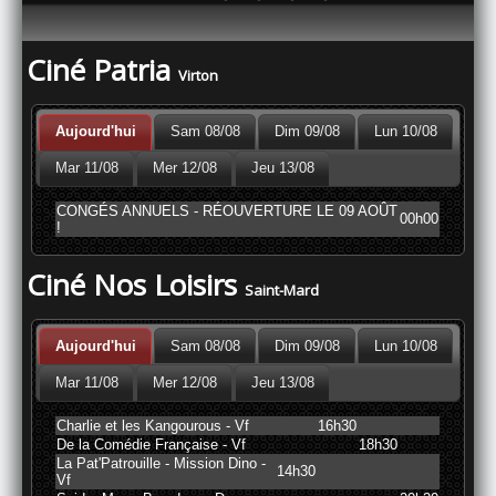
Ciné Patria
Virton
Aujourd'hui
Sam 08/08
Dim 09/08
Lun 10/08
Mar 11/08
Mer 12/08
Jeu 13/08
CONGÉS ANNUELS - RÉOUVERTURE LE 09 AOÛT
00h00
!
Ciné Nos Loisirs
Saint-Mard
Aujourd'hui
Sam 08/08
Dim 09/08
Lun 10/08
Mar 11/08
Mer 12/08
Jeu 13/08
Charlie et les Kangourous - Vf
16h30
De la Comédie Française - Vf
18h30
La Pat'Patrouille - Mission Dino -
14h30
Vf