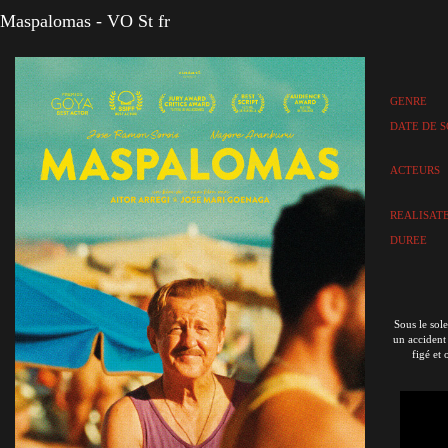
Maspalomas - VO St fr
GENRE
DATE DE S
ACTEURS
REALISAT
DUREE
Sous le sol
un accident 
figé et 