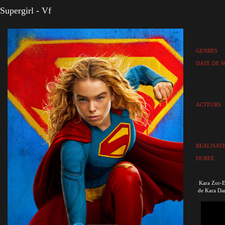
Supergirl - Vf
GENRES
DATE DE S
ACTEURS
REALISAT
DUREE
Kara Zor-El
de Kara Dan