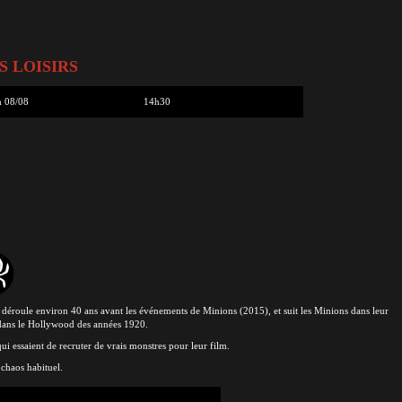
S LOISIRS
 08/08
14h30
e déroule environ 40 ans avant les événements de Minions (2015), et suit les Minions dans leur
 dans le Hollywood des années 1920.
i essaient de recruter de vrais monstres pour leur film.
r chaos habituel.