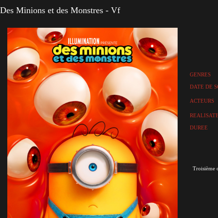
Des Minions et des Monstres - Vf
GENRES
DATE DE S
ACTEURS
REALISAT
DUREE
Troisième o