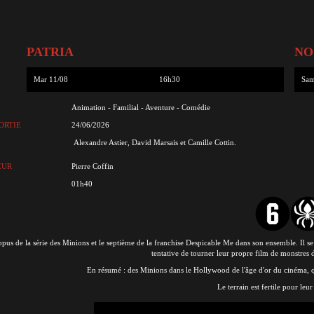
PATRIA
NO
Mar 11/08
16h30
Sam
Animation - Familial - Aventure - Comédie
ORTIE
24/06/2026
Alexandre Astier, David Marsais et Camille Cottin.
EUR
Pierre Coffin
01h40
pus de la série des Minions et le septième de la franchise Despicable Me dans son ensemble. Il s
tentative de tourner leur propre film de monstres
En résumé : des Minions dans le Hollywood de l'âge d'or du cinéma, qu
Le terrain est fertile pour leu