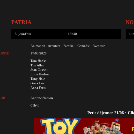
PATRIA
NO
Aujourd'hui
16h30
Lun
Animation - Aventure - Familial - Comédie - Aventure
ORTIE
17/06/2026
Tom Hanks
Tim Allen
Joan Cusack
Ernie Hudson
Tony Hale
Greta Lee
Anna Faris
EUR
Andrew Stanton
01h40
Petit déjeuner 21/06 : Cli