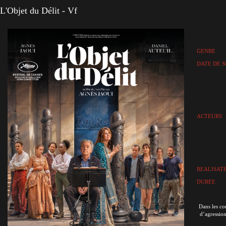
L'Objet du Délit - Vf
GENRE
DATE DE S
ACTEURS
REALISAT
DUREE
Dans les co
d’agression